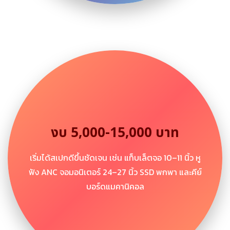
งบ 5,000-15,000 บาท
เริ่มได้สเปกดีขึ้นชัดเจน เช่น แท็บเล็ตจอ 10–11 นิ้ว หู
ฟัง ANC จอมอนิเตอร์ 24–27 นิ้ว SSD พกพา และคีย์
บอร์ดแมคานิคอล