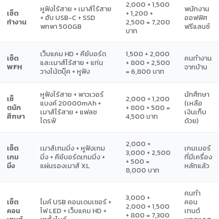
2,000 + 1,500
หูฟังไร้สาย + เมาส์ไร้สาย
พนักงาน
เซ็ต
+ 1,200 +
+ ฮับ USB-C + SSD
ออฟฟิศ
ทำงาน
2,500 = 7,200
พกพา 500GB
ฟรีแลนซ์
บาท
เว็บแคม HD + คีย์บอร์ด
1,500 + 2,000
เซ็ต
คนทำงาน
และเมาส์ไร้สาย + แท่น
+ 800 + 2,500
WFH
จากบ้าน
วางโน้ตบุ๊ค + หูฟัง
= 6,800 บาท
หูฟังไร้สาย + พาวเวอร์
นักศึกษา
เซ็
2,000 + 1,200
แบงค์ 20000mAh +
(เหลือ
ตนัก
+ 800 + 500 =
เมาส์ไร้สาย + แฟลช
เงินเก็บ
ศึกษา
4,500 บาท
ไดรฟ์
ด้วย)
2,000 +
เซ็ต
เมาส์เกมมิ่ง + หูฟังเกม
เกมเมอร์
3,000 + 2,500
เกม
มิ่ง + คีย์บอร์ดเกมมิ่ง +
ที่มีเครื่อง
+ 500 =
มิ่ง
แผ่นรองเมาส์ XL
หลักแล้ว
8,000 บาท
คนทำ
3,000 +
เซ็ต
ไมค์ USB คอนเดนเซอร์ +
คอน
2,000 + 1,500
คอน
ไฟ LED + เว็บแคม HD +
เทนต์
+ 800 = 7,300