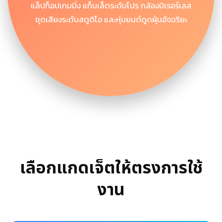
แล็ปท็อปเกมมิ่ง แท็บเล็ตระดับโปร กล้องมิเรอร์เลส
ชุดเสียงระดับสตูดิโอ และหุ่นยนต์ดูดฝุ่นอัจฉริยะ
เลือกแกดเจ็ตให้ตรงการใช้
งาน