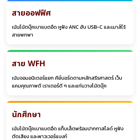
สายออฟฟิศ
เน้นโน้ตบุ๊คเบาแบตอึด หูฟัง ANC ฮับ USB-C และเมาส์ไร้
สายพกพา
สาย WFH
เน้นจอมอนิเตอร์แยก คีย์บอร์ดตามหลักสรีรศาสตร์ เว็บ
แคมคุณภาพดี เราเตอร์ดี ๆ และแท่นวางโน้ตบุ๊ค
นักศึกษา
เน้นโน้ตบุ๊คเบาแบตอึด แท็บเล็ตพร้อมปากกาสไลด์ หูฟัง
ตัดเสียง และพาวเวอร์แบงก์