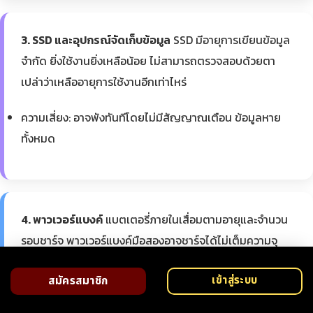
3. SSD และอุปกรณ์จัดเก็บข้อมูล
SSD มีอายุการเขียนข้อมูล
จำกัด ยิ่งใช้งานยิ่งเหลือน้อย ไม่สามารถตรวจสอบด้วยตา
เปล่าว่าเหลืออายุการใช้งานอีกเท่าไหร่
ความเสี่ยง: อาจพังทันทีโดยไม่มีสัญญาณเตือน ข้อมูลหาย
ทั้งหมด
4. พาวเวอร์แบงค์
แบตเตอรี่ภายในเสื่อมตามอายุและจำนวน
รอบชาร์จ พาวเวอร์แบงค์มือสองอาจชาร์จได้ไม่เต็มความจุ
หรือแย่กว่านั้นคือแบตบวมเสี่ยงอันตราย
เข้าสู่ระบบ
สมัครสมาชิก
ความเสี่ยง: ความจุจริงน้อยกว่าที่ระบุ แบตบวมเสี่ยงไฟไหม้