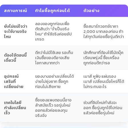
สถานการณ์
ทำไมซื้อถูกก่อนได้
ตัวอย่าง
ลองของถูกก่อนเพื่อ
ยังไม่แน่ใจว่า
ซื้อสมาร์ทวอทช์ราคา
ตัดสินว่า “จำเป็นจริง
จะใช้งานจริง
2,000 บาทลองก่อน ถ้า
ไหม” ถ้าใช้จริงค่อยอัป
ไหม
ใส่ทุกวันค่อยซื้อรุ่นดีกว่า
เกรด
ดีกว่าไม่มีใช้เลย รอเก็บ
นักศึกษาที่ต้องใช้โน้ตบุ๊ค
ต้องใช้ตอนนี้
เงินซื้อของดีอาจเสีย
เรียนพรุ่งนี้ ซื้อเครื่อง
เดี๋ยวนี้
โอกาสมากกว่า
ถูกก่อนดีกว่ารอ
อุปกรณ์
ของบางอย่างเปลี่ยนได้
เมาส์ หูฟัง แผ่นรอง
เสริมที่
ง่ายไม่ยุ่งยาก ซื้อถูก
เมาส์ เปลี่ยนเมื่อไหร่ก็ได้
เปลี่ยนง่าย
ก่อนไม่เสียหาย
ไม่กระทบอะไร
ซื้อของแพงตอนนี้อาจ
เทคโนโลยี
ช่วงที่ชิปใหม่กำลังจะ
ล้าสมัยเร็ว รอรุ่นใหม่
กำลังเปลี่ยน
ออก ซื้อรุ่นถูกใช้ไปก่อน
ออกแล้วค่อยลงทุน
เร็ว
แล้วค่อยซื้อรุ่นใหม่
จริงจัง