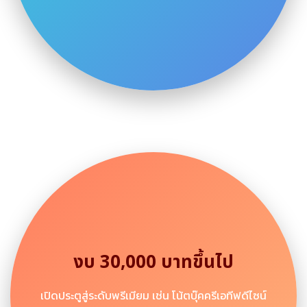
งบ 30,000 บาทขึ้นไป
เปิดประตูสู่ระดับพรีเมียม เช่น โน้ตบุ๊คครีเอทีฟดีไซน์