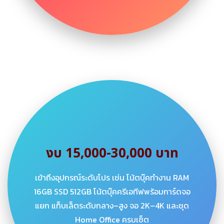
งบ 15,000-30,000 บาท
เข้าถึงอุปกรณ์ระดับโปร เช่น โน้ตบุ๊คทำงาน RAM
16GB SSD 512GB โน้ตบุ๊คครีเอทีฟพร้อมการ์ดจอ
แยก แท็บเล็ตระดับกลาง–สูง จอ 2K–4K และชุด
Home Office ครบเซ็ต